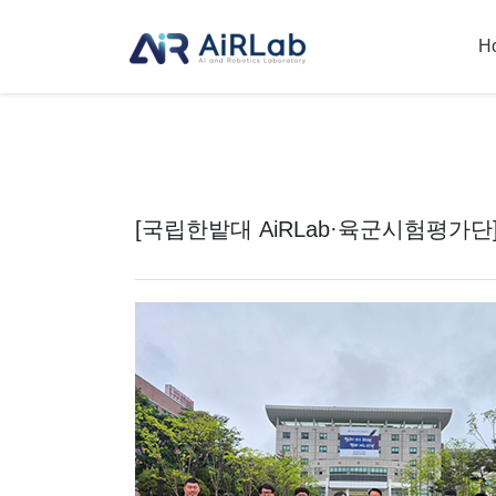
H
[국립한밭대 AiRLab·육군시험평가단